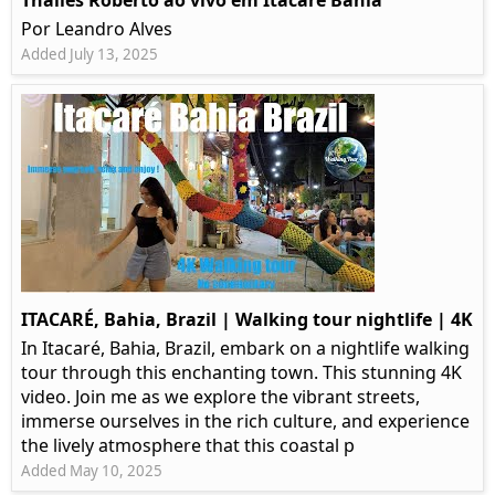
Thalles Roberto ao vivo em Itacaré Bahia
Por Leandro Alves
Added July 13, 2025
ITACARÉ, Bahia, Brazil | Walking tour nightlife | 4K
In Itacaré, Bahia, Brazil, embark on a nightlife walking
tour through this enchanting town. This stunning 4K
video. Join me as we explore the vibrant streets,
immerse ourselves in the rich culture, and experience
the lively atmosphere that this coastal p
Added May 10, 2025