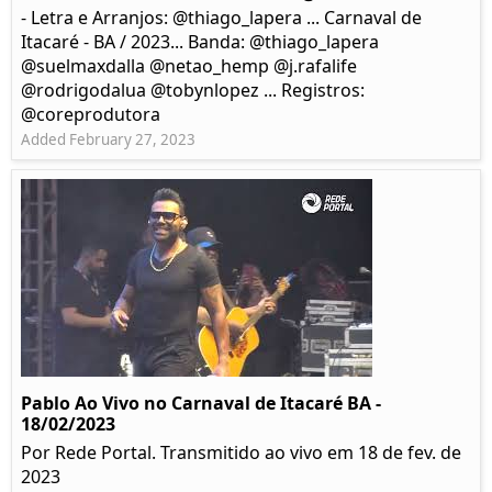
- Letra e Arranjos: @thiago_lapera ... Carnaval de
Itacaré - BA / 2023... Banda: @thiago_lapera
@suelmaxdalla @netao_hemp @j.rafalife
@rodrigodalua @tobynlopez ... Registros:
@coreprodutora
Added February 27, 2023
Pablo Ao Vivo no Carnaval de Itacaré BA -
18/02/2023
Por Rede Portal. Transmitido ao vivo em 18 de fev. de
2023