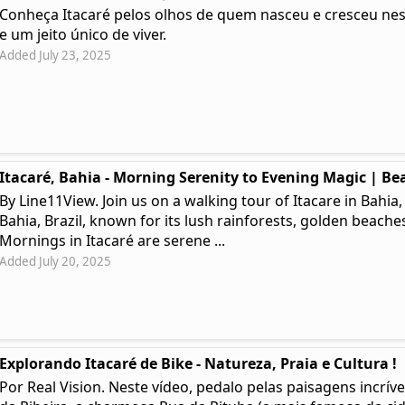
Conheça Itacaré pelos olhos de quem nasceu e cresceu ness
e um jeito único de viver.
Added July 23, 2025
Itacaré, Bahia - Morning Serenity to Evening Magic | Bea
By Line11View. Join us on a walking tour of Itacare in Bahia,
Bahia, Brazil, known for its lush rainforests, golden beaches
Mornings in Itacaré are serene ...
Added July 20, 2025
Explorando Itacaré de Bike - Natureza, Praia e Cultura !
Por Real Vision. Neste vídeo, pedalo pelas paisagens incríve