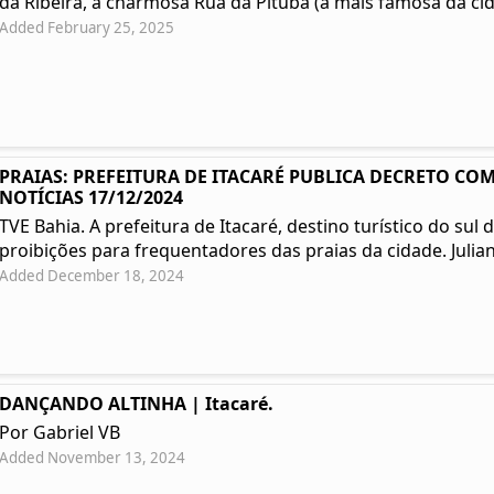
da Ribeira, a charmosa Rua da Pituba (a mais famosa da cida
Added February 25, 2025
PRAIAS: PREFEITURA DE ITACARÉ PUBLICA DECRETO COM
NOTÍCIAS 17/12/2024
TVE Bahia. A prefeitura de Itacaré, destino turístico do su
proibições para frequentadores das praias da cidade. Julian
Added December 18, 2024
DANÇANDO ALTINHA | Itacaré.
Por Gabriel VB
Added November 13, 2024