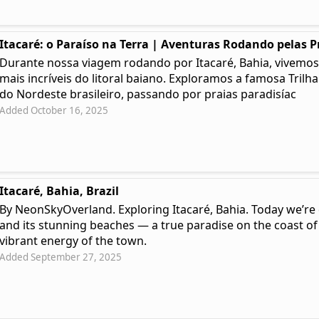
Itacaré: o Paraíso na Terra | Aventuras Rodando pelas P
Durante nossa viagem rodando por Itacaré, Bahia, vivemos
mais incríveis do litoral baiano. Exploramos a famosa Trilh
do Nordeste brasileiro, passando por praias paradisíac
Added October 16, 2025
Itacaré, Bahia, Brazil
By NeonSkyOverland. Exploring Itacaré, Bahia. Today we’re 
and its stunning beaches — a true paradise on the coast of
vibrant energy of the town.
Added September 27, 2025