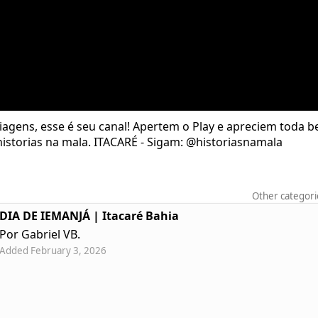
 viagens, esse é seu canal! Apertem o Play e apreciem toda 
istorias na mala. ITACARÉ - Sigam: @historiasnamala
Other categori
DIA DE IEMANJÁ | Itacaré Bahia
Por Gabriel VB.
Added February 3, 2026