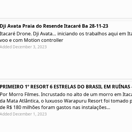
Dji Avata Praia do Resende Itacaré Ba 28-11-23
Itacaré Drone. Dji Avata… iniciando os trabalhos aqui em I
voo e com Motion controller
Added December 3, 2023
PRIMEIRO 1º RESORT 6 ESTRELAS DO BRASIL EM RUÍNAS -
Por Morro Filmes. Incrustado no alto de um morro em Itacar
da Mata Atlântica, o luxuoso Warapuru Resort foi tomado p
de R$ 180 milhões foram gastos nas instalações...
Added December 1, 2023