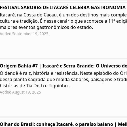
FESTIVAL SABORES DE ITACARÉ CELEBRA GASTRONOMIA | 
Itacaré, na Costa do Cacau, é um dos destinos mais complet
cultura e tradição. É nesse cenário que acontece a 11ª ediç
maiores eventos gastronômicos do estado.
Added September 19, 2025
Origem Bahia #7 | Itacaré e Serra Grande: O Universo do
O dendê é raiz, história e resistência. Neste episódio do
dessa planta sagrada que molda sabores, paisagens e tradi
histórias de Tia Deth e Tiquinho ...
Added August 19, 2025
Olhar do Brasil: conheça Itacaré, o paraíso baiano | Me