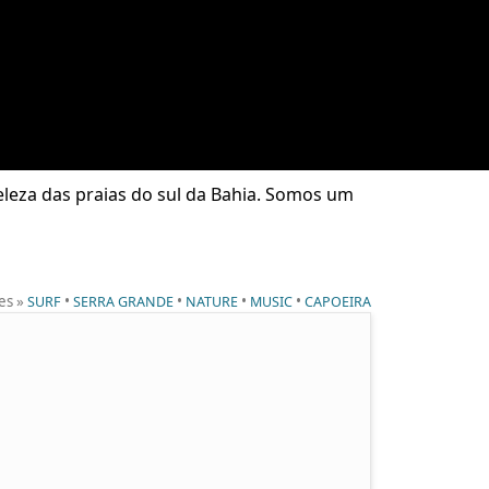
beleza das praias do sul da Bahia. Somos um
es »
•
•
•
•
SURF
SERRA GRANDE
NATURE
MUSIC
CAPOEIRA