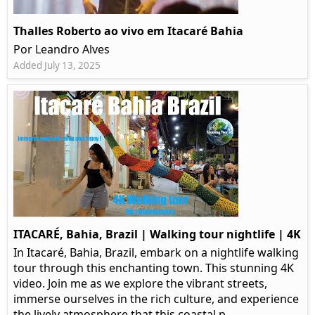
Thalles Roberto ao vivo em Itacaré Bahia
Por Leandro Alves
Added July 13, 2025
ITACARÉ, Bahia, Brazil | Walking tour nightlife | 4K
In Itacaré, Bahia, Brazil, embark on a nightlife walking
tour through this enchanting town. This stunning 4K
video. Join me as we explore the vibrant streets,
immerse ourselves in the rich culture, and experience
the lively atmosphere that this coastal p