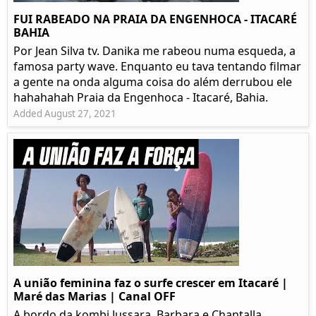
FUI RABEADO NA PRAIA DA ENGENHOCA - ITACARÉ
BAHIA
Por Jean Silva tv. Danika me rabeou numa esqueda, a
famosa party wave. Enquanto eu tava tentando filmar
a gente na onda alguma coisa do além derrubou ele
hahahahah Praia da Engenhoca - Itacaré, Bahia.
Added August 27, 2021
A união feminina faz o surfe crescer em Itacaré |
Maré das Marias | Canal OFF
A bordo da kombi Jussara, Barbara e Chantalla