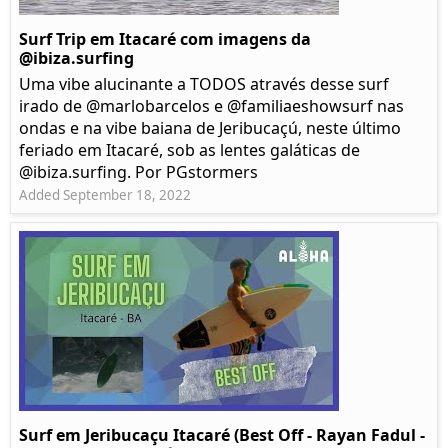
Surf Trip em Itacaré com imagens da
@ibiza.surfing
Uma vibe alucinante a TODOS através desse surf
irado de @marlobarcelos e @familiaeshowsurf nas
ondas e na vibe baiana de Jeribucaçú, neste último
feriado em Itacaré, sob as lentes galáticas de
@ibiza.surfing. Por PGstormers
Added September 18, 2022
Surf em Jeribucaçu Itacaré (Best Off - Rayan Fadul -