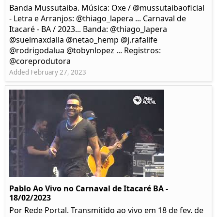
Banda Mussutaiba. Música: Oxe / @mussutaibaoficial
- Letra e Arranjos: @thiago_lapera ... Carnaval de
Itacaré - BA / 2023... Banda: @thiago_lapera
@suelmaxdalla @netao_hemp @j.rafalife
@rodrigodalua @tobynlopez ... Registros:
@coreprodutora
Added February 27, 2023
Pablo Ao Vivo no Carnaval de Itacaré BA -
18/02/2023
Por Rede Portal. Transmitido ao vivo em 18 de fev. de