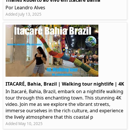
Thalles Roberto ao vivo em Itacaré Bahia
Por Leandro Alves
Added July 13, 2025
ITACARÉ, Bahia, Brazil | Walking tour nightlife | 4K
In Itacaré, Bahia, Brazil, embark on a nightlife walking
tour through this enchanting town. This stunning 4K
video. Join me as we explore the vibrant streets,
immerse ourselves in the rich culture, and experience
the lively atmosphere that this coastal p
Added May 10, 2025