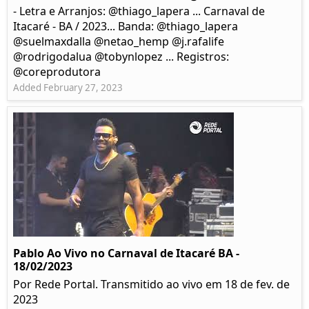
- Letra e Arranjos: @thiago_lapera ... Carnaval de
Itacaré - BA / 2023... Banda: @thiago_lapera
@suelmaxdalla @netao_hemp @j.rafalife
@rodrigodalua @tobynlopez ... Registros:
@coreprodutora
Added February 27, 2023
Pablo Ao Vivo no Carnaval de Itacaré BA -
18/02/2023
Por Rede Portal. Transmitido ao vivo em 18 de fev. de
2023