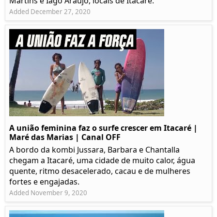
Martins e Iago Araújo, locais de Itacaré.
Added December 27, 2020
A união feminina faz o surfe crescer em Itacaré |
Maré das Marias | Canal OFF
A bordo da kombi Jussara, Barbara e Chantalla
chegam a Itacaré, uma cidade de muito calor, água
quente, ritmo desacelerado, cacau e de mulheres
fortes e engajadas.
Added November 9, 2020